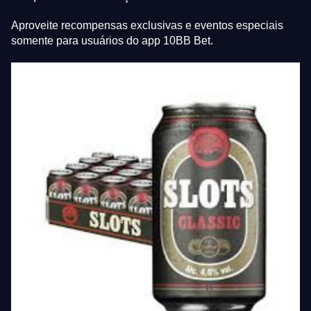
Aproveite recompensas exclusivas e eventos especiais
somente para usuários do app 10BB Bet.