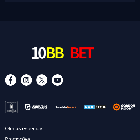
Ofertas especiais
Promoções