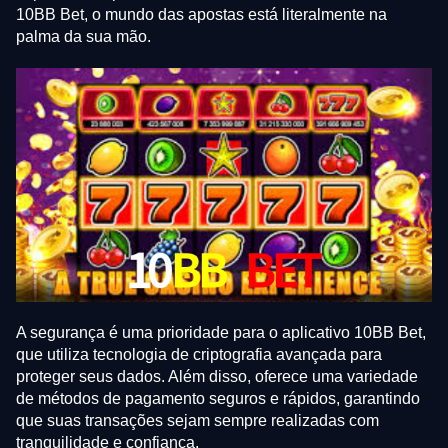
10BB Bet, o mundo das apostas está literalmente na
palma da sua mão.
A segurança é uma prioridade para o aplicativo 10BB Bet,
que utiliza tecnologia de criptografia avançada para
proteger seus dados. Além disso, oferece uma variedade
de métodos de pagamento seguros e rápidos, garantindo
que suas transações sejam sempre realizadas com
tranquilidade e confiança.