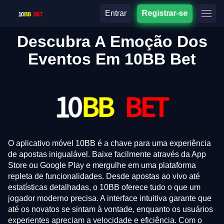
Entrar
Registrar-se
Descubra A Emoção Dos
Eventos Em 10BB Bet
O aplicativo móvel 10BB é a chave para uma experiência
de apostas inigualável. Baixe facilmente através da App
Store ou Google Play e mergulhe em uma plataforma
repleta de funcionalidades. Desde apostas ao vivo até
estatísticas detalhadas, o 10BB oferece tudo o que um
jogador moderno precisa. A interface intuitiva garante que
até os novatos se sintam à vontade, enquanto os usuários
experientes apreciam a velocidade e eficiência. Com o