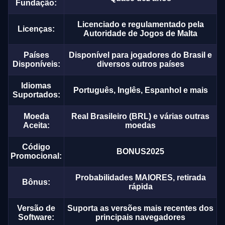
Fundação:
Licenciado e regulamentado pela
Licenças:
Autoridade de Jogos de Malta
Países
Disponível para jogadores do Brasil e
Disponíveis:
diversos outros países
Idiomas
Português, Inglês, Espanhol e mais
Suportados:
Moeda
Real Brasileiro (BRL) e várias outras
Aceita:
moedas
Código
BONUS2025
Promocional:
Probabilidades MAIORES, retirada
Bônus:
rápida
Versão de
Suporta as versões mais recentes dos
Software:
principais navegadores