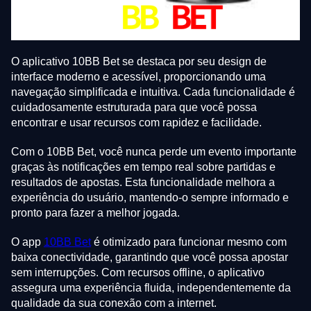
O aplicativo 10BB Bet se destaca por seu design de
interface moderno e acessível, proporcionando uma
navegação simplificada e intuitiva. Cada funcionalidade é
cuidadosamente estruturada para que você possa
encontrar e usar recursos com rapidez e facilidade.
Com o 10BB Bet, você nunca perde um evento importante
graças às notificações em tempo real sobre partidas e
resultados de apostas. Esta funcionalidade melhora a
experiência do usuário, mantendo-o sempre informado e
pronto para fazer a melhor jogada.
O app
10BB Bet
é otimizado para funcionar mesmo com
baixa conectividade, garantindo que você possa apostar
sem interrupções. Com recursos offline, o aplicativo
assegura uma experiência fluida, independentemente da
qualidade da sua conexão com a internet.