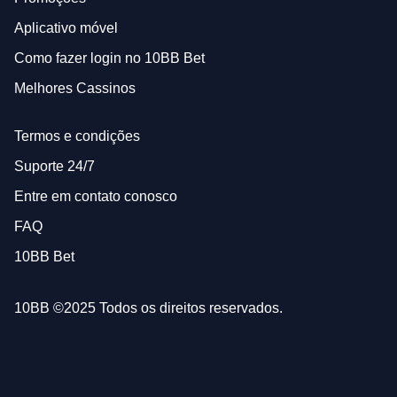
Aplicativo móvel
Como fazer login no 10BB Bet
Melhores Cassinos
Termos e condições
Suporte 24/7
Entre em contato conosco
FAQ
10BB Bet
10BB ©2025 Todos os direitos reservados.