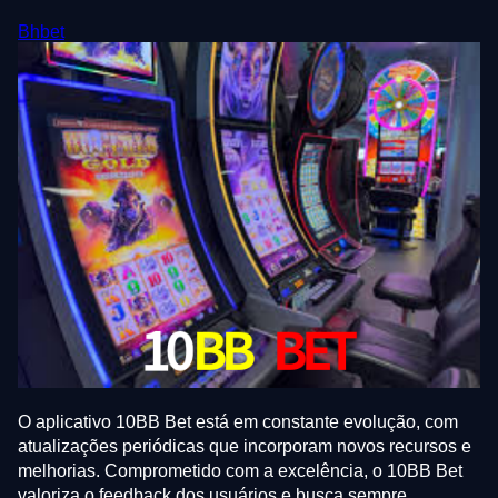
Bhbet
O aplicativo 10BB Bet está em constante evolução, com
atualizações periódicas que incorporam novos recursos e
melhorias. Comprometido com a excelência, o 10BB Bet
valoriza o feedback dos usuários e busca sempre