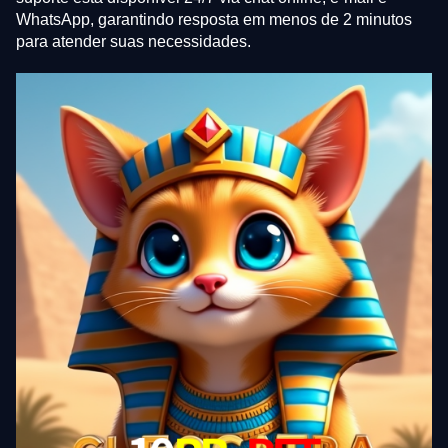
WhatsApp, garantindo resposta em menos de 2 minutos
para atender suas necessidades.