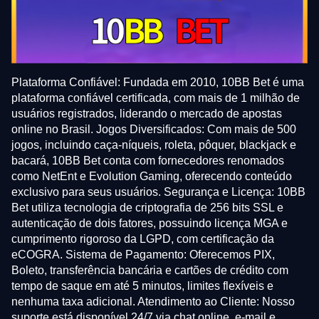
Plataforma Confiável: Fundada em 2010, 10BB Bet é uma
plataforma confiável certificada, com mais de 1 milhão de
usuários registrados, liderando o mercado de apostas
online no Brasil. Jogos Diversificados: Com mais de 500
jogos, incluindo caça-níqueis, roleta, pôquer, blackjack e
bacará, 10BB Bet conta com fornecedores renomados
como NetEnt e Evolution Gaming, oferecendo conteúdo
exclusivo para seus usuários. Segurança e Licença: 10BB
Bet utiliza tecnologia de criptografia de 256 bits SSL e
autenticação de dois fatores, possuindo licença MGA e
cumprimento rigoroso da LGPD, com certificação da
eCOGRA. Sistema de Pagamento: Oferecemos PIX,
Boleto, transferência bancária e cartões de crédito com
tempo de saque em até 5 minutos, limites flexíveis e
nenhuma taxa adicional. Atendimento ao Cliente: Nosso
suporte está disponível 24/7 via chat online, e-mail e