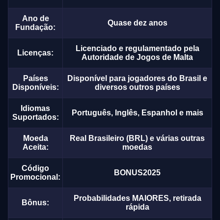
Ano de
Quase dez anos
Fundação:
Licenciado e regulamentado pela
Licenças:
Autoridade de Jogos de Malta
Países
Disponível para jogadores do Brasil e
Disponíveis:
diversos outros países
Idiomas
Português, Inglês, Espanhol e mais
Suportados:
Moeda
Real Brasileiro (BRL) e várias outras
Aceita:
moedas
Código
BONUS2025
Promocional:
Probabilidades MAIORES, retirada
Bônus:
rápida