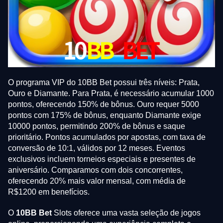
O programa VIP do 10BB Bet possui três níveis: Prata,
Ouro e Diamante. Para Prata, é necessário acumular 1000
pontos, oferecendo 150% de bônus. Ouro requer 5000
pontos com 175% de bônus, enquanto Diamante exige
10000 pontos, permitindo 200% de bônus e saque
prioritário. Pontos acumulados por apostas, com taxa de
conversão de 10:1, válidos por 12 meses. Eventos
exclusivos incluem torneios especiais e presentes de
aniversário. Comparamos com dois concorrentes,
oferecendo 20% mais valor mensal, com média de
R$1200 em benefícios.
O
10BB Bet
Slots oferece uma vasta seleção de jogos