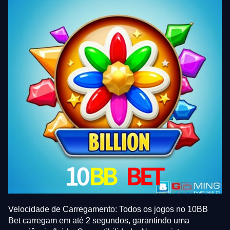
Velocidade de Carregamento: Todos os jogos no 10BB
Bet carregam em até 2 segundos, garantindo uma