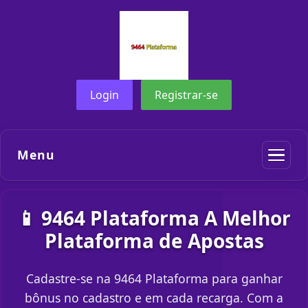
Login
Registrar-se
Menu
📱 9464 Plataforma A Melhor
Plataforma de Apostas
Cadastre-se na 9464 Plataforma para ganhar
bônus no cadastro e em cada recarga. Com a