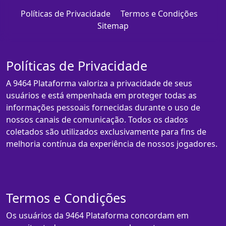
Políticas de Privacidade
Termos e Condições
Sitemap
Políticas de Privacidade
A 9464 Plataforma valoriza a privacidade de seus
usuários e está empenhada em proteger todas as
informações pessoais fornecidas durante o uso de
nossos canais de comunicação. Todos os dados
coletados são utilizados exclusivamente para fins de
melhoria contínua da experiência de nossos jogadores.
Termos e Condições
Os usuários da 9464 Plataforma concordam em