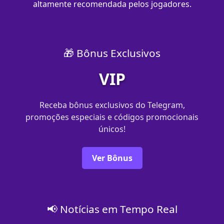
altamente recomendada pelos jogadores.
🎁 Bônus Exclusivos
VIP
Receba bônus exclusivos do Telegram,
promoções especiais e códigos promocionais
únicos!
Ver Bônus
📢 Notícias em Tempo Real