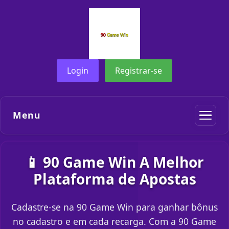
Login
Registrar-se
Menu
📱 90 Game Win A Melhor
Plataforma de Apostas
Cadastre-se na 90 Game Win para ganhar bônus
no cadastro e em cada recarga. Com a 90 Game