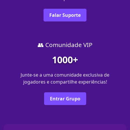
Falar Suporte
👥 Comunidade VIP
1000+
Junte-se a uma comunidade exclusiva de
jogadores e compartilhe experiências!
Entrar Grupo