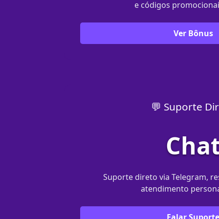
e códigos promocionai
Ver Bônus
💬 Suporte Di
Cha
Suporte direto via Telegram, r
atendimento persona
Falar Suport