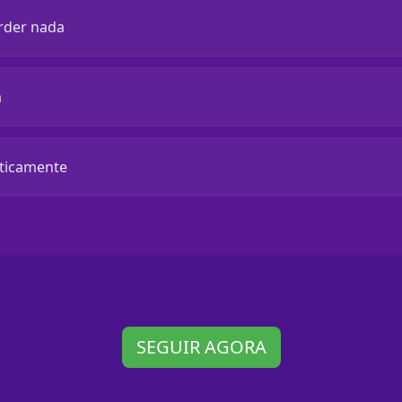
erder nada
a
aticamente
SEGUIR AGORA