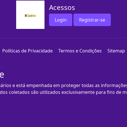
Acessos
Login
Registrar-se
Políticas de Privacidade
Termos e Condições
Sitemap
de
suários e está empenhada em proteger todas as informaçõe
os coletados são utilizados exclusivamente para fins de m