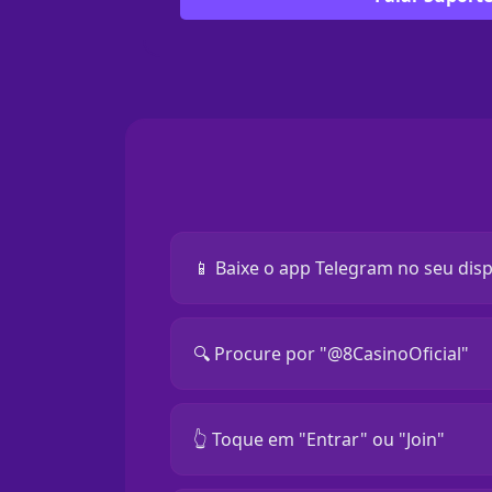
📱 Baixe o app Telegram no seu disp
🔍 Procure por "@8CasinoOficial"
👆 Toque em "Entrar" ou "Join"