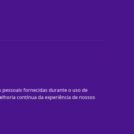
s pessoais fornecidas durante o uso de
elhoria contínua da experiência de nossos