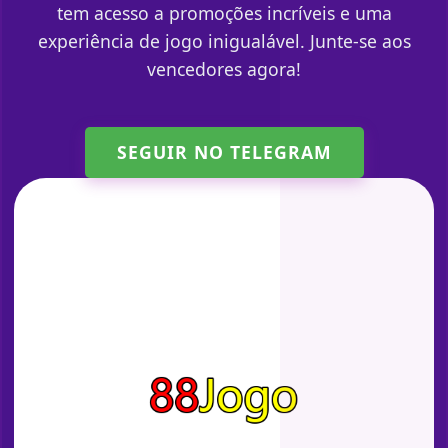
tem acesso a promoções incríveis e uma
experiência de jogo inigualável. Junte-se aos
vencedores agora!
SEGUIR NO TELEGRAM