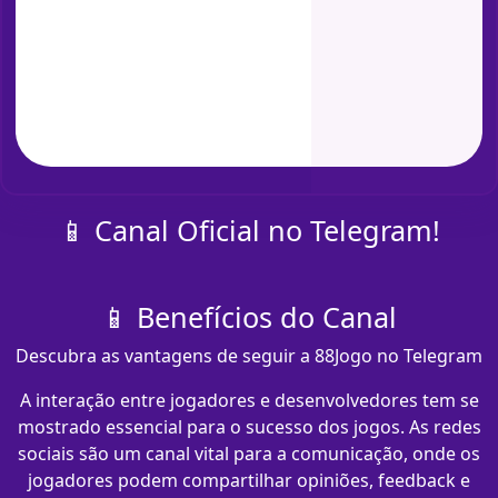
📱 Canal Oficial no Telegram!
📱 Benefícios do Canal
Descubra as vantagens de seguir a 88Jogo no Telegram
A interação entre jogadores e desenvolvedores tem se
mostrado essencial para o sucesso dos jogos. As redes
sociais são um canal vital para a comunicação, onde os
jogadores podem compartilhar opiniões, feedback e