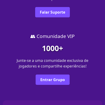
Falar Suporte
👥 Comunidade VIP
1000+
Junte-se a uma comunidade exclusiva de
jogadores e compartilhe experiências!
Entrar Grupo