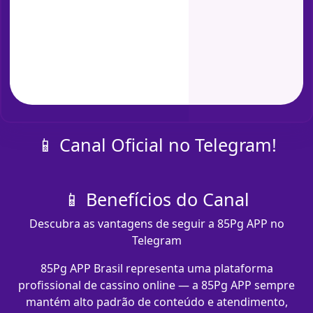
📱 Canal Oficial no Telegram!
📱 Benefícios do Canal
Descubra as vantagens de seguir a 85Pg APP no
Telegram
85Pg APP Brasil representa uma plataforma
profissional de cassino online — a 85Pg APP sempre
mantém alto padrão de conteúdo e atendimento,