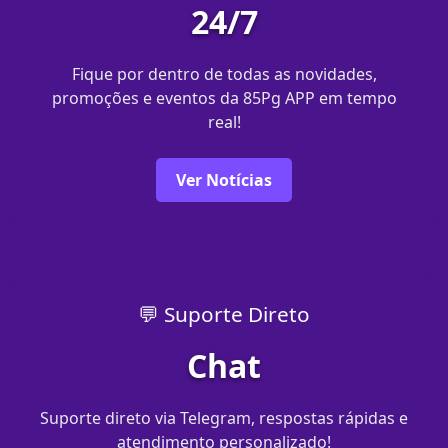
24/7
Fique por dentro de todas as novidades,
promoções e eventos da 85Pg APP em tempo
real!
Ver Notícias
💬 Suporte Direto
Chat
Suporte direto via Telegram, respostas rápidas e
atendimento personalizado!