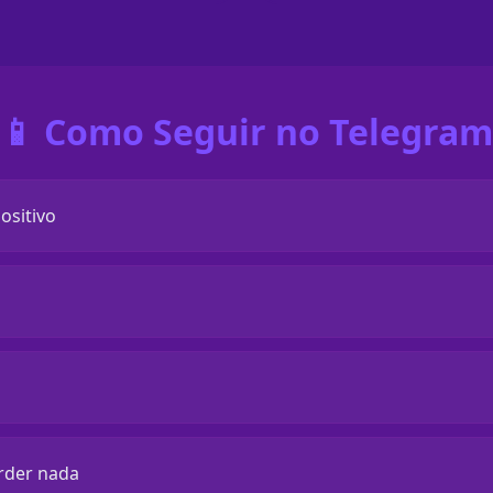
📱 Como Seguir no Telegram
ositivo
erder nada