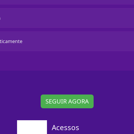
a
aticamente
SEGUIR AGORA
Acessos