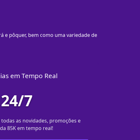
cará e pôquer, bem como uma variedade de
cias em Tempo Real
24/7
e todas as novidades, promoções e
 da 85K em tempo real!