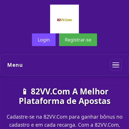
Login
Registrar-se
Menu
📱 82VV.Com A Melhor
Plataforma de Apostas
Cadastre-se na 82VV.Com para ganhar bônus no
cadastro e em cada recarga. Com a 82VV.Com,