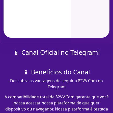
📱 Canal Oficial no Telegram!
📱 Benefícios do Canal
Descubra as vantagens de seguir a 82VV.Com no
Telegram
A compatibilidade total da 82VV.Com garante que você
possa acessar nossa plataforma de qualquer
dispositivo ou navegador. Nossa plataforma é testada