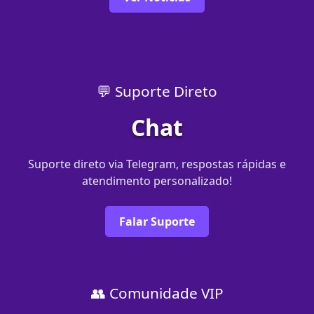
💬 Suporte Direto
Chat
Suporte direto via Telegram, respostas rápidas e
atendimento personalizado!
Falar Suporte
👥 Comunidade VIP