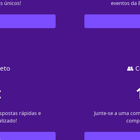
s únicos!
eventos da 
reto
👥 
t
espostas rápidas e
Junte-se a uma com
lizado!
compa
e