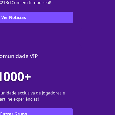
821Brl.Com em tempo real!
Ver Notícias
Comunidade VIP
1000+
unidade exclusiva de jogadores e
rtilhe experiências!
Entrar Grupo