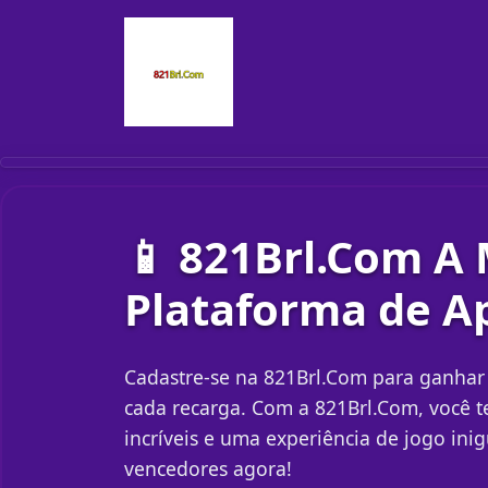
📱 821Brl.Com A
Plataforma de A
Cadastre-se na 821Brl.Com para ganhar
cada recarga. Com a 821Brl.Com, você 
incríveis e uma experiência de jogo inig
vencedores agora!