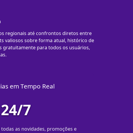
m
s regionais até confrontos diretos entre
s valiosos sobre forma atual, histórico de
as gratuitamente para todos os usuários,
as.
cias em Tempo Real
24/7
e todas as novidades, promoções e