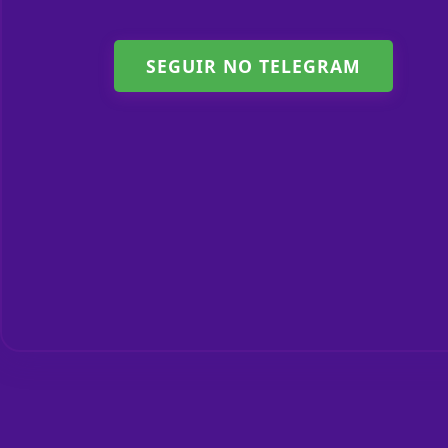
SEGUIR NO TELEGRAM