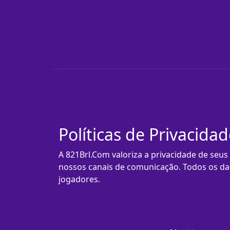
Políticas de Privacida
A 821Brl.Com valoriza a privacidade de seu
nossos canais de comunicação. Todos os dad
jogadores.