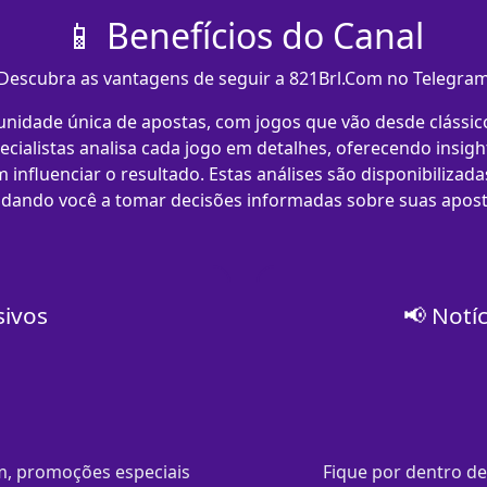
📱 Benefícios do Canal
Descubra as vantagens de seguir a 821Brl.Com no Telegra
nidade única de apostas, com jogos que vão desde clássico
ecialistas analisa cada jogo em detalhes, oferecendo insight
 influenciar o resultado. Estas análises são disponibilizad
udando você a tomar decisões informadas sobre suas apost
sivos
📢 Notí
m, promoções especiais
Fique por dentro d