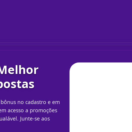
 Melhor
postas
 bônus no cadastro e em
tem acesso a promoções
ualável. Junte-se aos