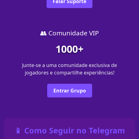
Falar Suporte
👥 Comunidade VIP
1000+
Junte-se a uma comunidade exclusiva de
jogadores e compartilhe experiências!
Entrar Grupo
📱 Como Seguir no Telegram