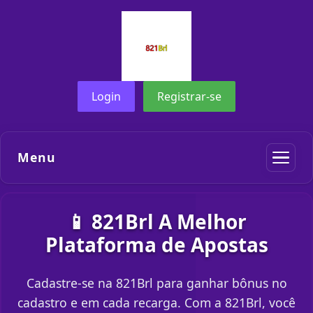
Login
Registrar-se
Menu
📱 821Brl A Melhor
Plataforma de Apostas
Cadastre-se na 821Brl para ganhar bônus no
cadastro e em cada recarga. Com a 821Brl, você