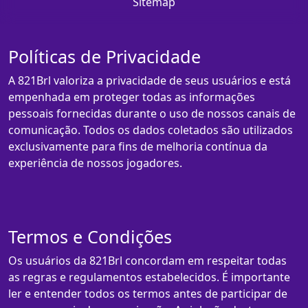
Sitemap
Políticas de Privacidade
A 821Brl valoriza a privacidade de seus usuários e está
empenhada em proteger todas as informações
pessoais fornecidas durante o uso de nossos canais de
comunicação. Todos os dados coletados são utilizados
exclusivamente para fins de melhoria contínua da
experiência de nossos jogadores.
Termos e Condições
Os usuários da 821Brl concordam em respeitar todas
as regras e regulamentos estabelecidos. É importante
ler e entender todos os termos antes de participar de