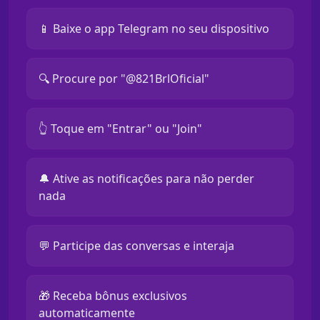
📱 Baixe o app Telegram no seu dispositivo
🔍 Procure por "@821BrlOficial"
👆 Toque em "Entrar" ou "Join"
🔔 Ative as notificações para não perder
nada
💬 Participe das conversas e interaja
🎁 Receba bônus exclusivos
automaticamente