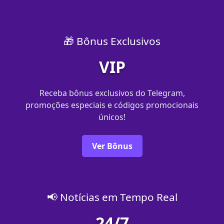
🎁 Bônus Exclusivos
VIP
Receba bônus exclusivos do Telegram,
promoções especiais e códigos promocionais
únicos!
Ver Bônus
📢 Notícias em Tempo Real
24/7