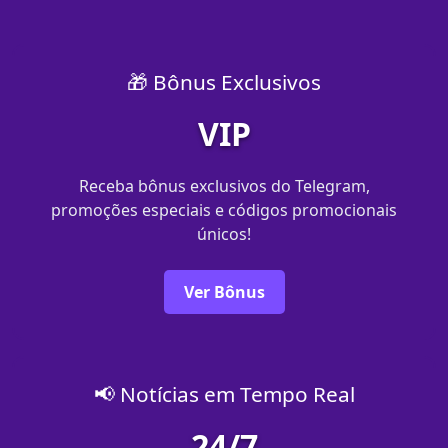
🎁 Bônus Exclusivos
VIP
Receba bônus exclusivos do Telegram,
promoções especiais e códigos promocionais
únicos!
Ver Bônus
📢 Notícias em Tempo Real
24/7