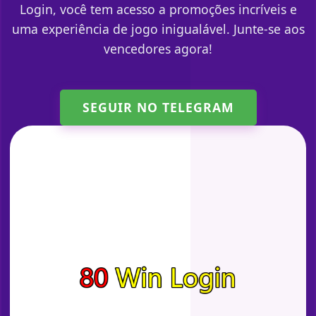
Login, você tem acesso a promoções incríveis e
uma experiência de jogo inigualável. Junte-se aos
vencedores agora!
SEGUIR NO TELEGRAM