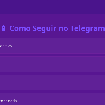
📱 Como Seguir no Telegram
ositivo
erder nada