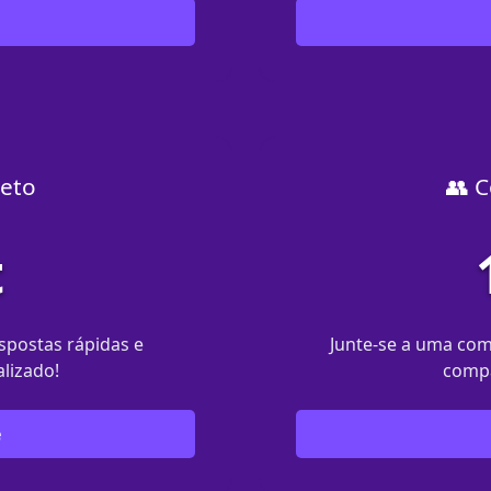
reto
👥 
t
espostas rápidas e
Junte-se a uma com
lizado!
compa
e