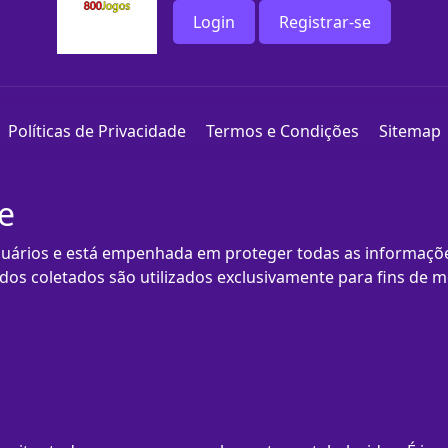
Login
Registrar-se
Políticas de Privacidade
Termos e Condições
Sitemap
de
usuários e está empenhada em proteger todas as informaçõ
os coletados são utilizados exclusivamente para fins de m