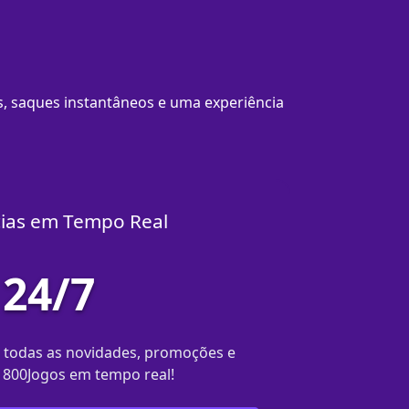
es, saques instantâneos e uma experiência
cias em Tempo Real
24/7
e todas as novidades, promoções e
 800Jogos em tempo real!