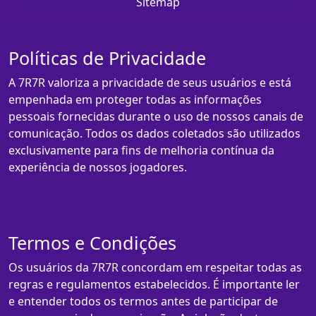
Sitemap
Políticas de Privacidade
A 7R7R valoriza a privacidade de seus usuários e está
empenhada em proteger todas as informações
pessoais fornecidas durante o uso de nossos canais de
comunicação. Todos os dados coletados são utilizados
exclusivamente para fins de melhoria contínua da
experiência de nossos jogadores.
Termos e Condições
Os usuários da 7R7R concordam em respeitar todas as
regras e regulamentos estabelecidos. É importante ler
e entender todos os termos antes de participar de