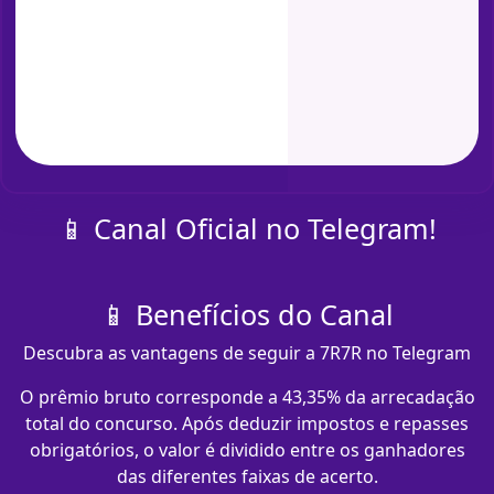
📱 Canal Oficial no Telegram!
📱 Benefícios do Canal
Descubra as vantagens de seguir a 7R7R no Telegram
O prêmio bruto corresponde a 43,35% da arrecadação
total do concurso. Após deduzir impostos e repasses
obrigatórios, o valor é dividido entre os ganhadores
das diferentes faixas de acerto.