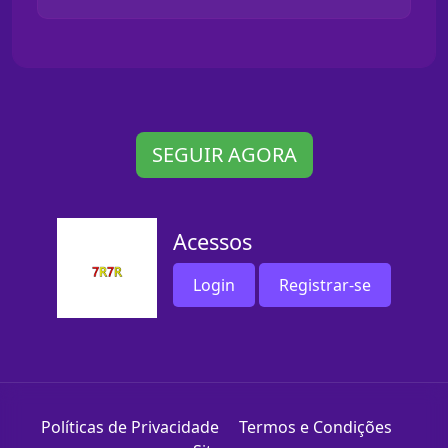
SEGUIR AGORA
Acessos
Login
Registrar-se
Políticas de Privacidade
Termos e Condições