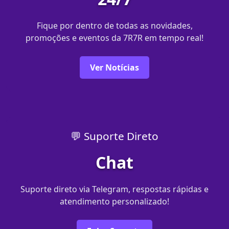
Fique por dentro de todas as novidades,
promoções e eventos da 7R7R em tempo real!
Ver Notícias
💬 Suporte Direto
Chat
Suporte direto via Telegram, respostas rápidas e
atendimento personalizado!