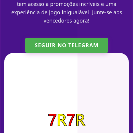
tem acesso a promoções incríveis e uma
experiência de jogo inigualável. Junte-se aos
vencedores agora!
SEGUIR NO TELEGRAM