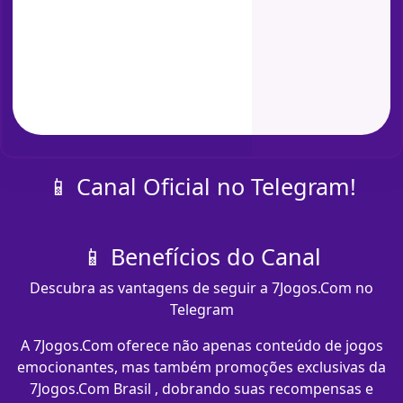
📱 Canal Oficial no Telegram!
📱 Benefícios do Canal
Descubra as vantagens de seguir a 7Jogos.Com no
Telegram
A 7Jogos.Com oferece não apenas conteúdo de jogos
emocionantes, mas também promoções exclusivas da
7Jogos.Com Brasil , dobrando suas recompensas e