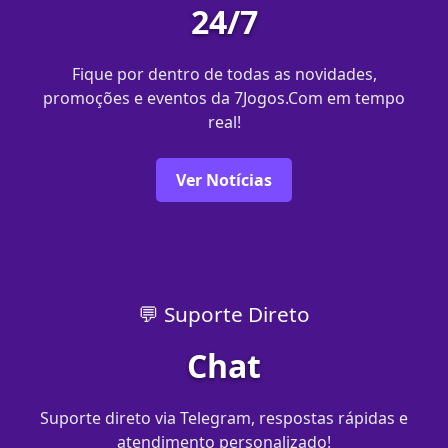
24/7
Fique por dentro de todas as novidades,
promoções e eventos da 7Jogos.Com em tempo
real!
Ver Notícias
💬 Suporte Direto
Chat
Suporte direto via Telegram, respostas rápidas e
atendimento personalizado!