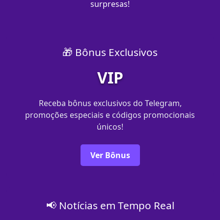
surpresas!
🎁 Bônus Exclusivos
VIP
Receba bônus exclusivos do Telegram,
promoções especiais e códigos promocionais
únicos!
Ver Bônus
📢 Notícias em Tempo Real