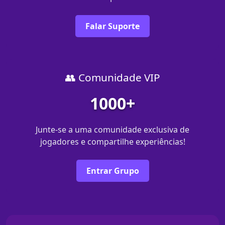
Falar Suporte
👥 Comunidade VIP
1000+
Junte-se a uma comunidade exclusiva de
jogadores e compartilhe experiências!
Entrar Grupo