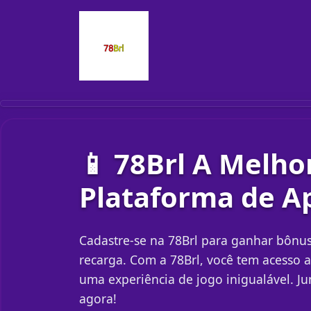
📱 78Brl A Melho
Plataforma de A
Cadastre-se na 78Brl para ganhar bônu
recarga. Com a 78Brl, você tem acesso a
uma experiência de jogo inigualável. J
agora!