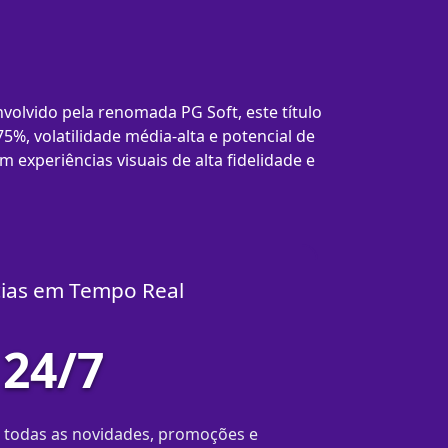
volvido pela renomada PG Soft, este título
%, volatilidade média-alta e potencial de
experiências visuais de alta fidelidade e
cias em Tempo Real
24/7
e todas as novidades, promoções e