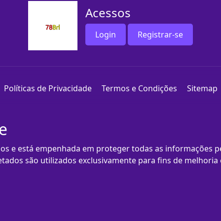
Acessos
Login
Registrar-se
Políticas de Privacidade
Termos e Condições
Sitemap
de
ários e está empenhada em proteger todas as informações p
tados são utilizados exclusivamente para fins de melhoria