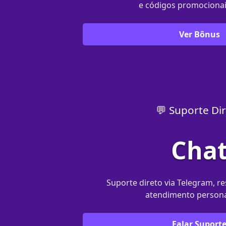
e códigos promocionai
Ver Bônus
💬 Suporte Di
Cha
Suporte direto via Telegram, r
atendimento persona
Falar Suport