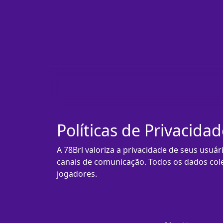
Políticas de Privacida
A 78Brl valoriza a privacidade de seus usu
canais de comunicação. Todos os dados cole
jogadores.