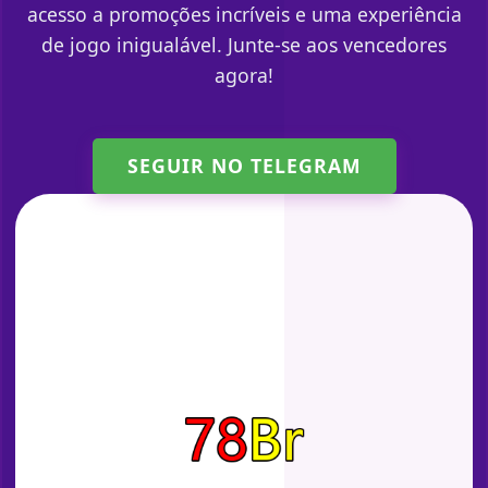
acesso a promoções incríveis e uma experiência
de jogo inigualável. Junte-se aos vencedores
agora!
SEGUIR NO TELEGRAM