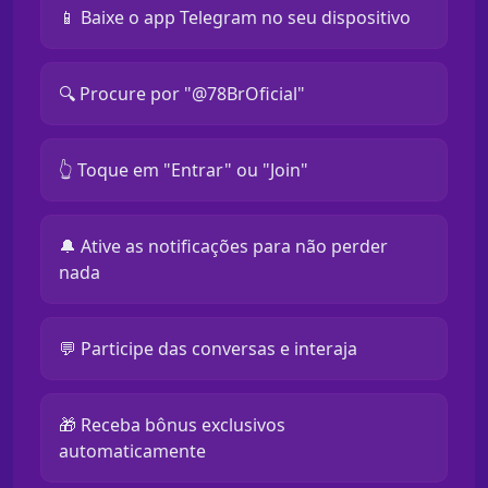
📱 Baixe o app Telegram no seu dispositivo
🔍 Procure por "@78BrOficial"
👆 Toque em "Entrar" ou "Join"
🔔 Ative as notificações para não perder
nada
💬 Participe das conversas e interaja
🎁 Receba bônus exclusivos
automaticamente