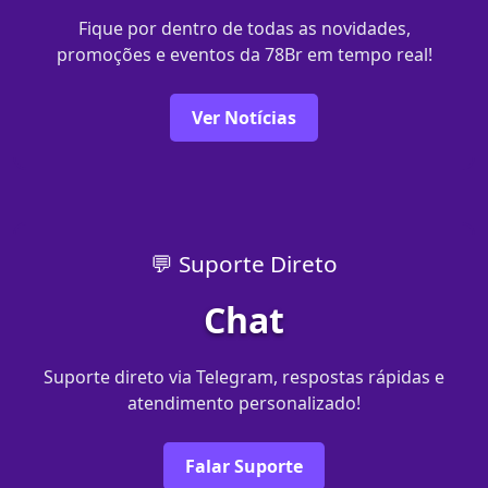
Fique por dentro de todas as novidades,
promoções e eventos da 78Br em tempo real!
Ver Notícias
💬 Suporte Direto
Chat
Suporte direto via Telegram, respostas rápidas e
atendimento personalizado!
Falar Suporte