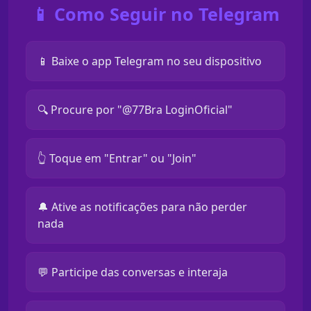
📱 Como Seguir no Telegram
📱 Baixe o app Telegram no seu dispositivo
🔍 Procure por "@77Bra LoginOficial"
👆 Toque em "Entrar" ou "Join"
🔔 Ative as notificações para não perder
nada
💬 Participe das conversas e interaja