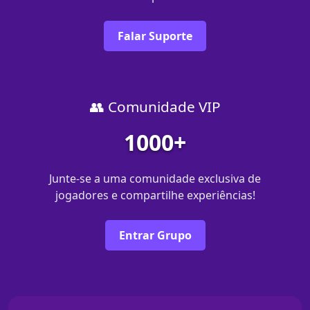
Falar Suporte
👥 Comunidade VIP
1000+
Junte-se a uma comunidade exclusiva de
jogadores e compartilhe experiências!
Entrar Grupo