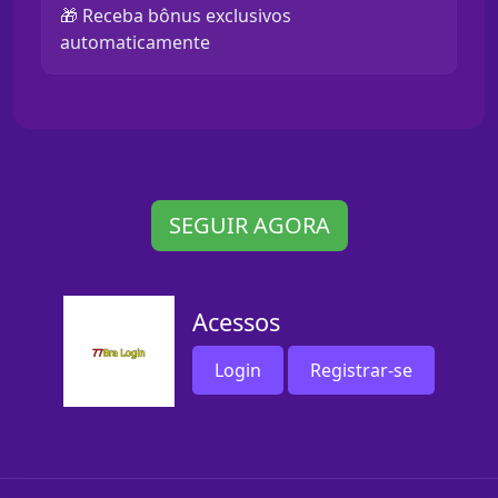
🎁 Receba bônus exclusivos
automaticamente
SEGUIR AGORA
Acessos
Login
Registrar-se