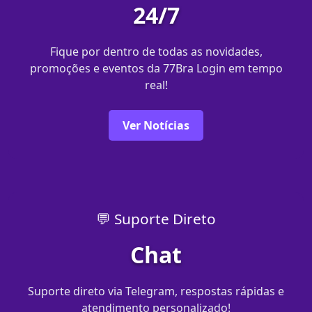
24/7
Fique por dentro de todas as novidades,
promoções e eventos da 77Bra Login em tempo
real!
Ver Notícias
💬 Suporte Direto
Chat
Suporte direto via Telegram, respostas rápidas e
atendimento personalizado!