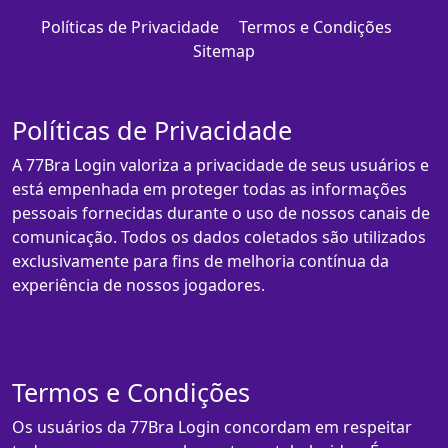
Políticas de Privacidade
Termos e Condições
Sitemap
Políticas de Privacidade
A 77Bra Login valoriza a privacidade de seus usuários e
está empenhada em proteger todas as informações
pessoais fornecidas durante o uso de nossos canais de
comunicação. Todos os dados coletados são utilizados
exclusivamente para fins de melhoria contínua da
experiência de nossos jogadores.
Termos e Condições
Os usuários da 77Bra Login concordam em respeitar