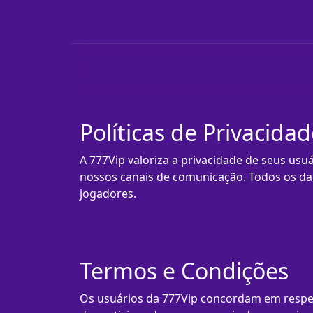
Políticas de Privacida
A 777Vip valoriza a privacidade de seus us
nossos canais de comunicação. Todos os dad
jogadores.
Termos e Condições
Os usuários da 777Vip concordam em respeit