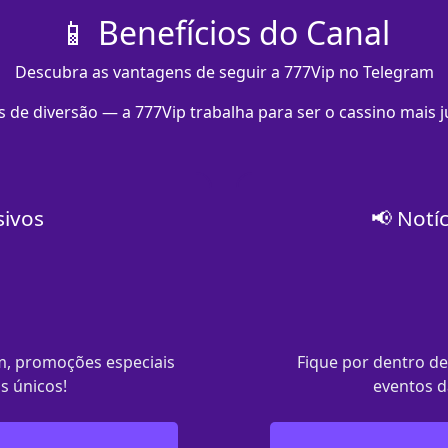
📱 Benefícios do Canal
Descubra as vantagens de seguir a 777Vip no Telegram
 de diversão — a 777Vip trabalha para ser o cassino mais ju
sivos
📢 Notí
m, promoções especiais
Fique por dentro d
s únicos!
eventos d