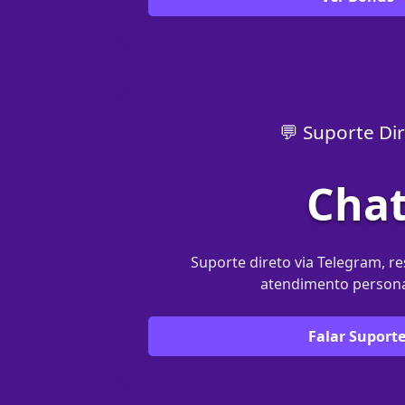
💬 Suporte Di
Cha
Suporte direto via Telegram, r
atendimento persona
Falar Suport