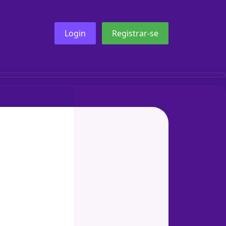
Login
Registrar-se