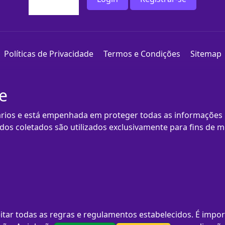
Políticas de Privacidade
Termos e Condições
Sitemap
de
uários e está empenhada em proteger todas as informações 
os coletados são utilizados exclusivamente para fins de m
ar todas as regras e regulamentos estabelecidos. É impor