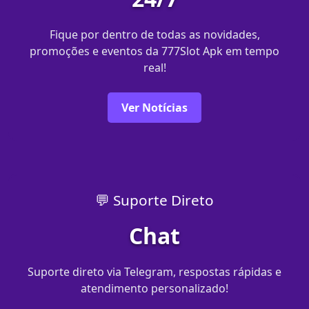
Fique por dentro de todas as novidades,
promoções e eventos da 777Slot Apk em tempo
real!
Ver Notícias
💬 Suporte Direto
Chat
Suporte direto via Telegram, respostas rápidas e
atendimento personalizado!