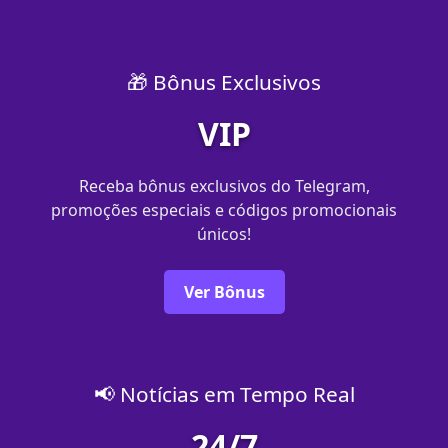
🎁 Bônus Exclusivos
VIP
Receba bônus exclusivos do Telegram,
promoções especiais e códigos promocionais
únicos!
Ver Bônus
📢 Notícias em Tempo Real
24/7