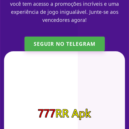
você tem acesso a promoções incríveis e uma
experiência de jogo inigualável. Junte-se aos
vencedores agora!
SEGUIR NO TELEGRAM