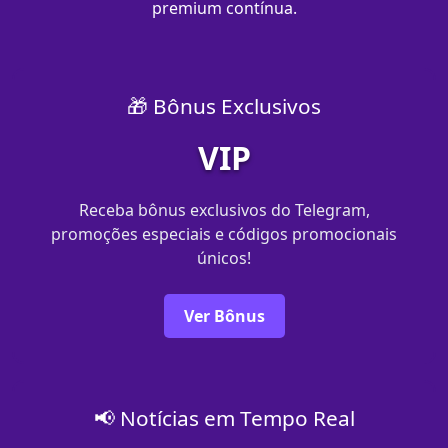
premium contínua.
🎁 Bônus Exclusivos
VIP
Receba bônus exclusivos do Telegram,
promoções especiais e códigos promocionais
únicos!
Ver Bônus
📢 Notícias em Tempo Real