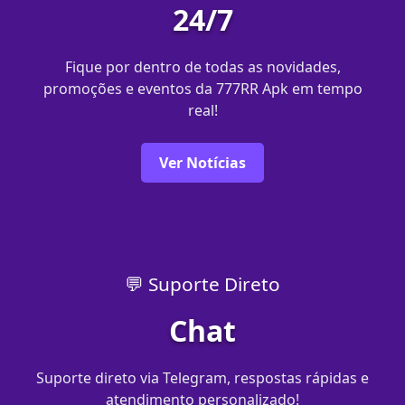
24/7
Fique por dentro de todas as novidades,
promoções e eventos da 777RR Apk em tempo
real!
Ver Notícias
💬 Suporte Direto
Chat
Suporte direto via Telegram, respostas rápidas e
atendimento personalizado!