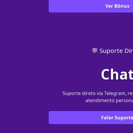
Ver Bônus
💬 Suporte Di
Cha
Suporte direto via Telegram, r
atendimento persona
Falar Suport