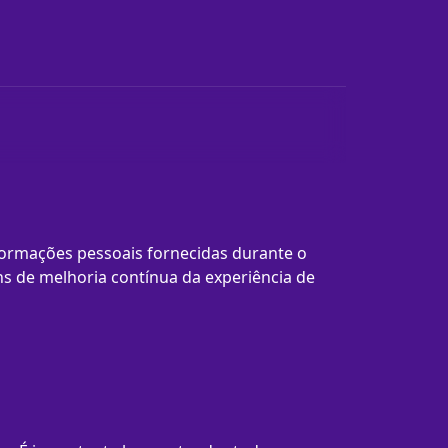
formações pessoais fornecidas durante o
ns de melhoria contínua da experiência de