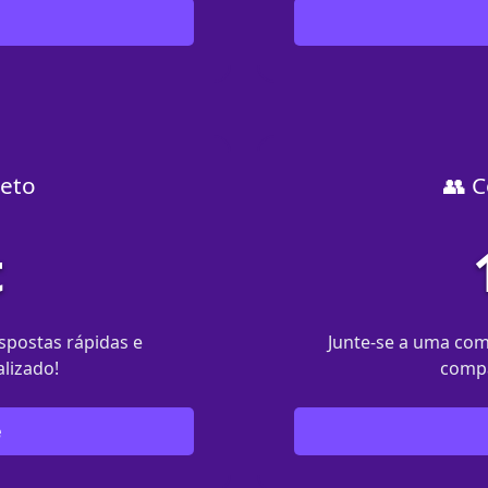
reto
👥 
t
espostas rápidas e
Junte-se a uma com
lizado!
compa
e