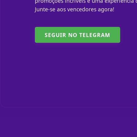
promoções incríveis e uma experiência d
Junte-se aos vencedores agora!
SEGUIR NO TELEGRAM