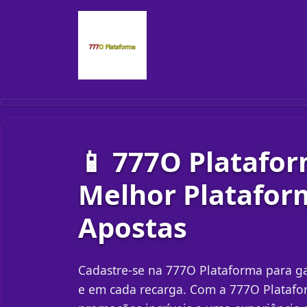
📱 777O Platafo
Melhor Platafor
Apostas
Cadastre-se na 777O Plataforma para g
e em cada recarga. Com a 777O Platafo