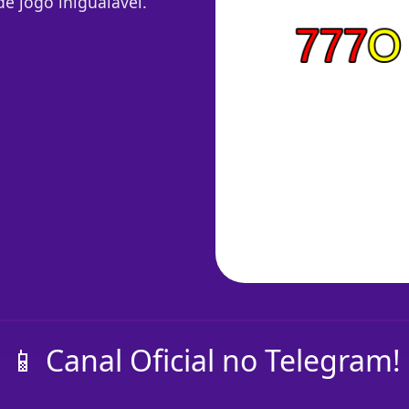
e jogo inigualável.
📱 Canal Oficial no Telegram!