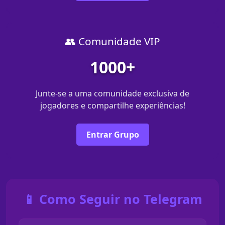
👥 Comunidade VIP
1000+
Junte-se a uma comunidade exclusiva de
jogadores e compartilhe experiências!
Entrar Grupo
📱 Como Seguir no Telegram