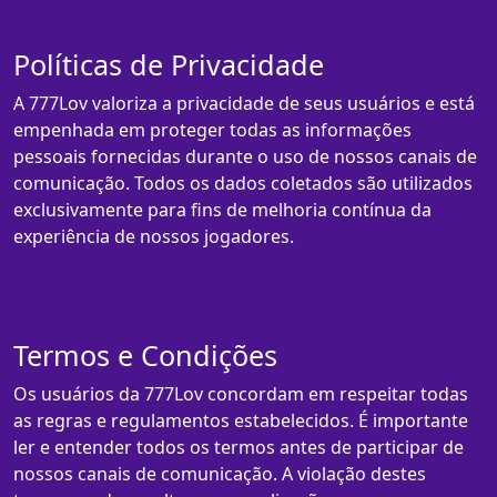
Políticas de Privacidade
A 777Lov valoriza a privacidade de seus usuários e está
empenhada em proteger todas as informações
pessoais fornecidas durante o uso de nossos canais de
comunicação. Todos os dados coletados são utilizados
exclusivamente para fins de melhoria contínua da
experiência de nossos jogadores.
Termos e Condições
Os usuários da 777Lov concordam em respeitar todas
as regras e regulamentos estabelecidos. É importante
ler e entender todos os termos antes de participar de
nossos canais de comunicação. A violação destes