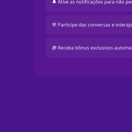
🔔 Ative as notificações para não p
💬 Participe das conversas e interaj
🎁 Receba bônus exclusivos autom