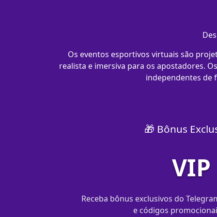
Des
Os eventos esportivos virtuais são proje
realista e imersiva para os apostadores. 
independentes de f
🎁 Bônus Exclu
VIP
Receba bônus exclusivos do Telegra
e códigos promocionai