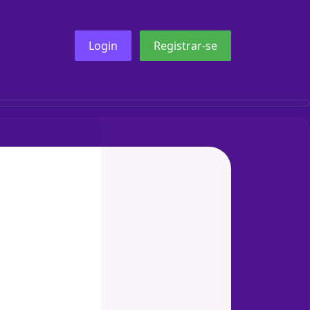
Login
Registrar-se