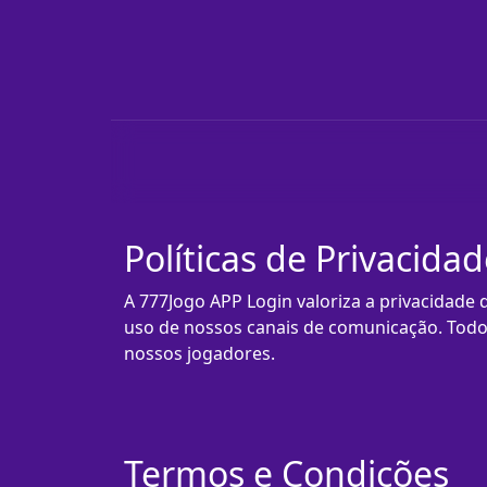
Políticas de Privacida
A 777Jogo APP Login valoriza a privacidade
uso de nossos canais de comunicação. Todos
nossos jogadores.
Termos e Condições