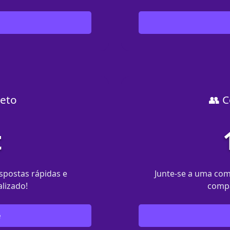
reto
👥 
t
espostas rápidas e
Junte-se a uma com
lizado!
compa
e