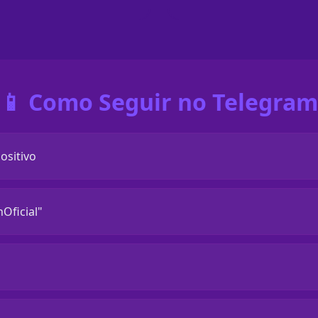
📱 Como Seguir no Telegram
ositivo
Oficial"