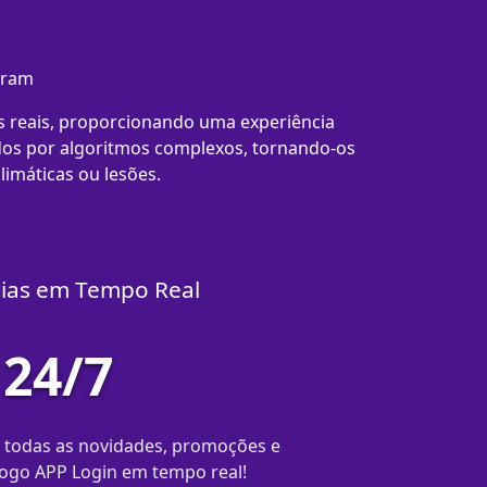
gram
tes reais, proporcionando uma experiência
ados por algoritmos complexos, tornando-os
imáticas ou lesões.
cias em Tempo Real
24/7
e todas as novidades, promoções e
Jogo APP Login em tempo real!