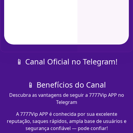
📱 Canal Oficial no Telegram!
📱 Benefícios do Canal
Descubra as vantagens de seguir a 7777Vip APP no
Telegram
A 7777Vip APP é conhecida por sua excelente
reputação, saques rápidos, ampla base de usuários e
segurança confiável — pode confiar!