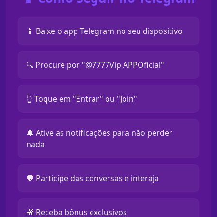
📱 Baixe o app Telegram no seu dispositivo
🔍 Procure por "@7777Vip APPOficial"
👆 Toque em "Entrar" ou "Join"
🔔 Ative as notificações para não perder
nada
💬 Participe das conversas e interaja
🎁 Receba bônus exclusivos