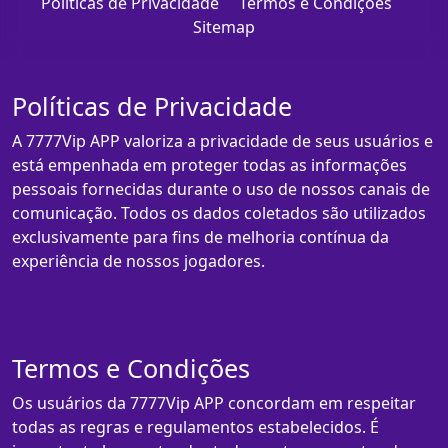
Políticas de Privacidade
Termos e Condições
Sitemap
Políticas de Privacidade
A 7777Vip APP valoriza a privacidade de seus usuários e
está empenhada em proteger todas as informações
pessoais fornecidas durante o uso de nossos canais de
comunicação. Todos os dados coletados são utilizados
exclusivamente para fins de melhoria contínua da
experiência de nossos jogadores.
Termos e Condições
Os usuários da 7777Vip APP concordam em respeitar
todas as regras e regulamentos estabelecidos. É