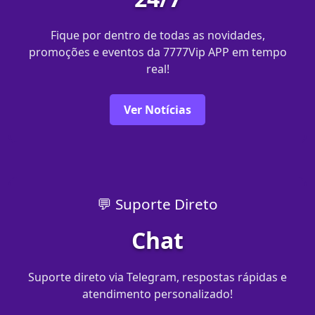
Fique por dentro de todas as novidades,
promoções e eventos da 7777Vip APP em tempo
real!
Ver Notícias
💬 Suporte Direto
Chat
Suporte direto via Telegram, respostas rápidas e
atendimento personalizado!