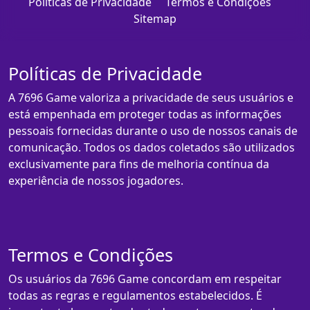
Políticas de Privacidade
Termos e Condições
Sitemap
Políticas de Privacidade
A 7696 Game valoriza a privacidade de seus usuários e
está empenhada em proteger todas as informações
pessoais fornecidas durante o uso de nossos canais de
comunicação. Todos os dados coletados são utilizados
exclusivamente para fins de melhoria contínua da
experiência de nossos jogadores.
Termos e Condições
Os usuários da 7696 Game concordam em respeitar
todas as regras e regulamentos estabelecidos. É