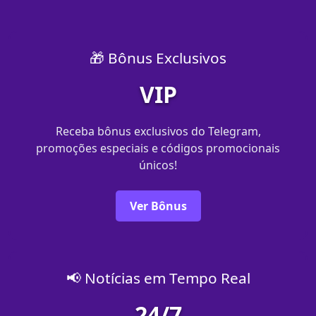
🎁 Bônus Exclusivos
VIP
Receba bônus exclusivos do Telegram,
promoções especiais e códigos promocionais
únicos!
Ver Bônus
📢 Notícias em Tempo Real
24/7