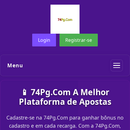
Login
Registrar-se
Menu
📱 74Pg.Com A Melhor
Plataforma de Apostas
Cadastre-se na 74Pg.Com para ganhar bônus no
cadastro e em cada recarga. Com a 74Pg.Com,