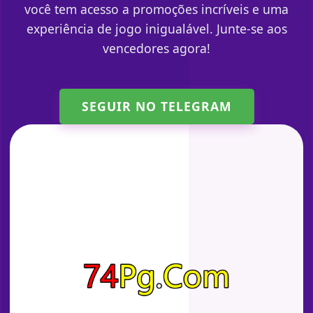
você tem acesso a promoções incríveis e uma
experiência de jogo inigualável. Junte-se aos
vencedores agora!
SEGUIR NO TELEGRAM