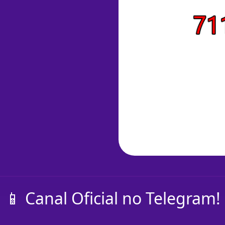
📱 Canal Oficial no Telegram!