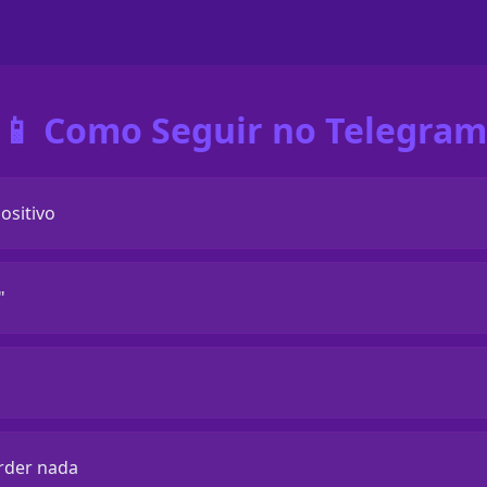
📱 Como Seguir no Telegram
ositivo
"
erder nada