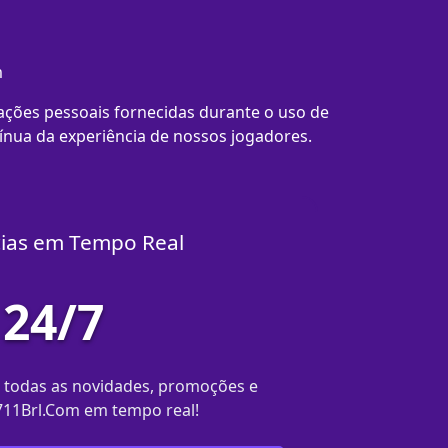
m
ações pessoais fornecidas durante o uso de
tínua da experiência de nossos jogadores.
cias em Tempo Real
24/7
e todas as novidades, promoções e
711Brl.Com em tempo real!