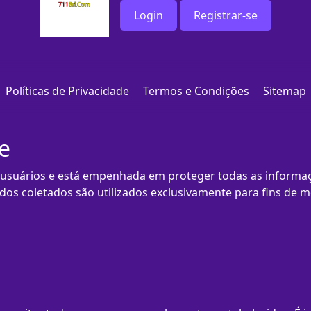
Login
Registrar-se
Políticas de Privacidade
Termos e Condições
Sitemap
de
s usuários e está empenhada em proteger todas as informa
os coletados são utilizados exclusivamente para fins de m