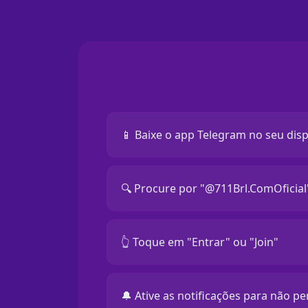
📱 Baixe o app Telegram no seu disp
🔍 Procure por "@711Brl.ComOficial
👆 Toque em "Entrar" ou "Join"
🔔 Ative as notificações para não p