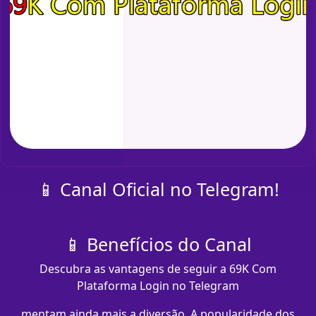
📱 Canal Oficial no Telegram!
📱 Benefícios do Canal
Descubra as vantagens de seguir a 69K Com
Plataforma Login no Telegram
mentam ainda mais a diversão. A popularidade dos