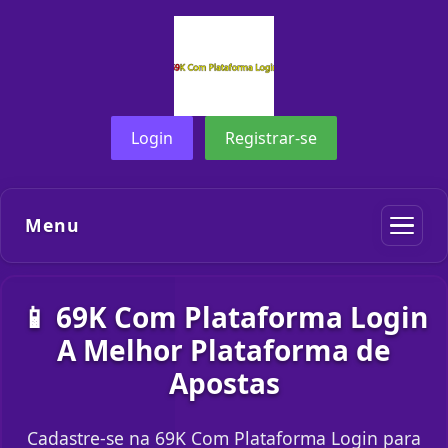
Login
Registrar-se
Menu
📱 69K Com Plataforma Login
A Melhor Plataforma de
Apostas
Cadastre-se na 69K Com Plataforma Login para