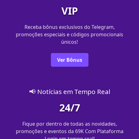
VIP
Receba bônus exclusivos do Telegram,
promoções especiais e códigos promocionais
únicos!
Ver Bônus
📢 Notícias em Tempo Real
24/7
Fique por dentro de todas as novidades,
promoções e eventos da 69K Com Plataforma
Login em tempo real!