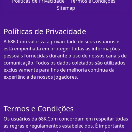
Políticas de Privacidade
Termos e Condições
Sitemap
Políticas de Privacidade
A 68K.Com valoriza a privacidade de seus usuários e
está empenhada em proteger todas as informações
pessoais fornecidas durante o uso de nossos canais de
comunicação. Todos os dados coletados são utilizados
exclusivamente para fins de melhoria contínua da
experiência de nossos jogadores.
Termos e Condições
Os usuários da 68K.Com concordam em respeitar todas
as regras e regulamentos estabelecidos. É importante