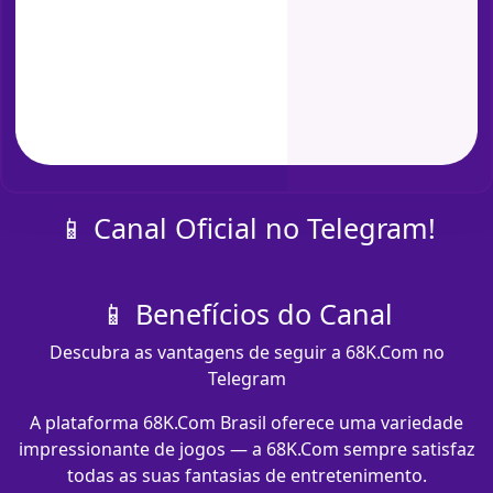
📱 Canal Oficial no Telegram!
📱 Benefícios do Canal
Descubra as vantagens de seguir a 68K.Com no
Telegram
A plataforma 68K.Com Brasil oferece uma variedade
impressionante de jogos — a 68K.Com sempre satisfaz
todas as suas fantasias de entretenimento.