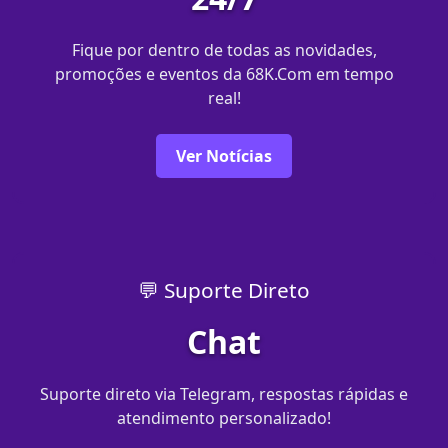
Fique por dentro de todas as novidades,
promoções e eventos da 68K.Com em tempo
real!
Ver Notícias
💬 Suporte Direto
Chat
Suporte direto via Telegram, respostas rápidas e
atendimento personalizado!