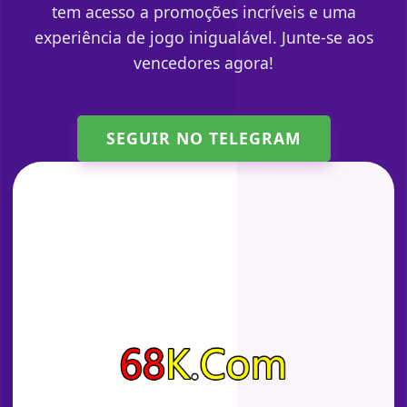
tem acesso a promoções incríveis e uma
experiência de jogo inigualável. Junte-se aos
vencedores agora!
SEGUIR NO TELEGRAM