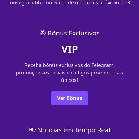
consegue obter um valor de mão mais próximo de 9.
🎁 Bônus Exclusivos
VIP
Receba bônus exclusivos do Telegram,
promoções especiais e códigos promocionais
únicos!
Ver Bônus
📢 Notícias em Tempo Real