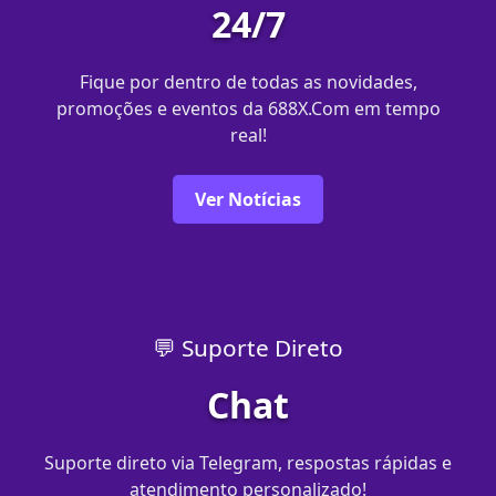
24/7
Fique por dentro de todas as novidades,
promoções e eventos da 688X.Com em tempo
real!
Ver Notícias
💬 Suporte Direto
Chat
Suporte direto via Telegram, respostas rápidas e
atendimento personalizado!