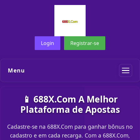
Login
Registrar-se
Menu
📱 688X.Com A Melhor
Plataforma de Apostas
Cadastre-se na 688X.Com para ganhar bônus no
cadastro e em cada recarga. Com a 688X.Com,