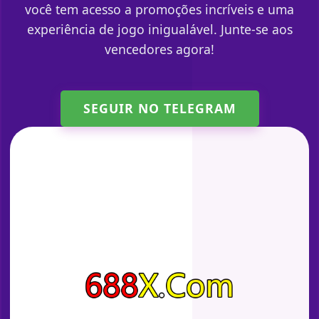
você tem acesso a promoções incríveis e uma
experiência de jogo inigualável. Junte-se aos
vencedores agora!
SEGUIR NO TELEGRAM