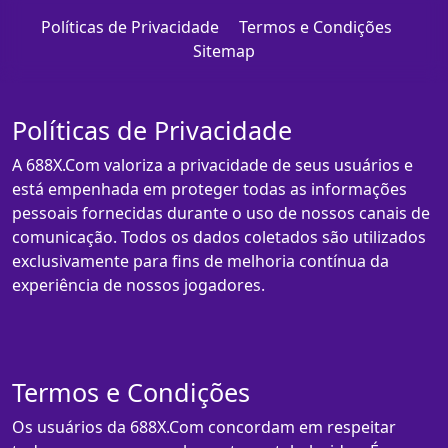
Políticas de Privacidade
Termos e Condições
Sitemap
Políticas de Privacidade
A 688X.Com valoriza a privacidade de seus usuários e
está empenhada em proteger todas as informações
pessoais fornecidas durante o uso de nossos canais de
comunicação. Todos os dados coletados são utilizados
exclusivamente para fins de melhoria contínua da
experiência de nossos jogadores.
Termos e Condições
Os usuários da 688X.Com concordam em respeitar