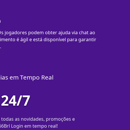
m
. Os jogadores podem obter ajuda via chat ao
mento é ágil e está disponível para garantir
.
cias em Tempo Real
24/7
e todas as novidades, promoções e
66Brl Login em tempo real!