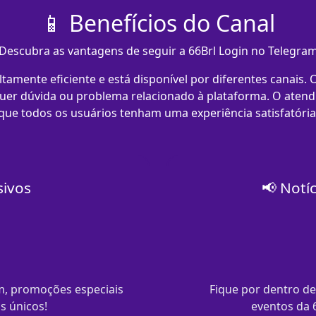
📱 Benefícios do Canal
Descubra as vantagens de seguir a 66Brl Login no Telegra
altamente eficiente e está disponível por diferentes canais
lquer dúvida ou problema relacionado à plataforma. O atendi
que todos os usuários tenham uma experiência satisfatória
sivos
📢 Notí
m, promoções especiais
Fique por dentro d
s únicos!
eventos da 