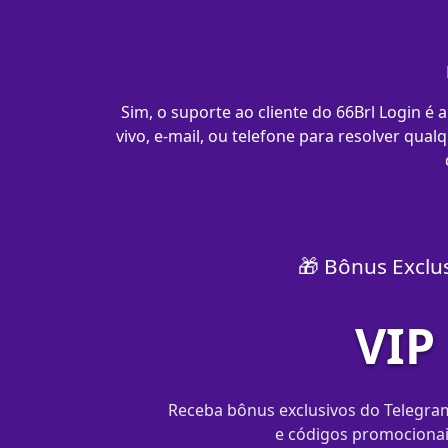
Sim, o suporte ao cliente do 66Brl Login é 
vivo, e-mail, ou telefone para resolver qua
🎁 Bônus Exclu
VIP
Receba bônus exclusivos do Telegra
e códigos promocionai