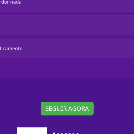
erder nada
a
aticamente
SEGUIR AGORA