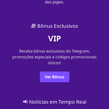
dos jogos.
🎁 Bônus Exclusivos
VIP
Receba bônus exclusivos do Telegram,
promoções especiais e códigos promocionais
únicos!
Ver Bônus
📢 Notícias em Tempo Real