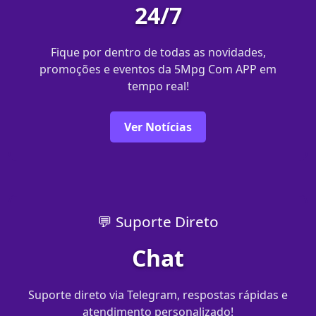
24/7
Fique por dentro de todas as novidades,
promoções e eventos da 5Mpg Com APP em
tempo real!
Ver Notícias
💬 Suporte Direto
Chat
Suporte direto via Telegram, respostas rápidas e
atendimento personalizado!