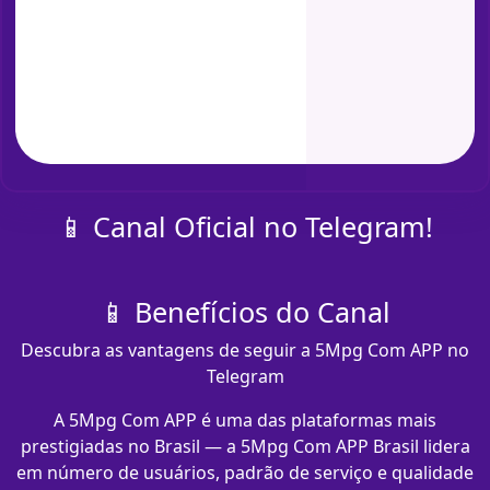
📱 Canal Oficial no Telegram!
📱 Benefícios do Canal
Descubra as vantagens de seguir a 5Mpg Com APP no
Telegram
A 5Mpg Com APP é uma das plataformas mais
prestigiadas no Brasil — a 5Mpg Com APP Brasil lidera
em número de usuários, padrão de serviço e qualidade