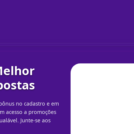
Melhor
postas
bônus no cadastro e em
em acesso a promoções
ualável. Junte-se aos