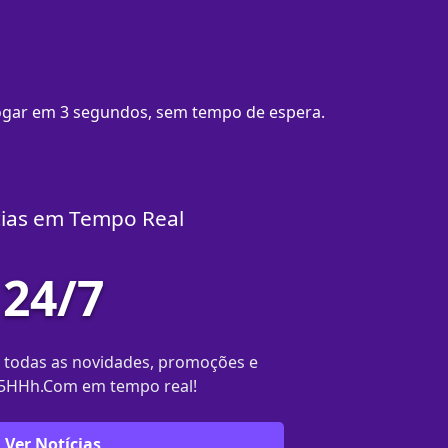
m
ogar em 3 segundos, sem tempo de espera.
cias em Tempo Real
24/7
e todas as novidades, promoções e
 5HHh.Com em tempo real!
Ver Notícias