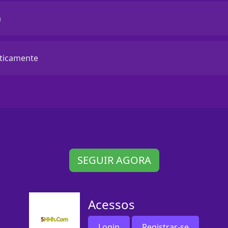
a
aticamente
SEGUIR AGORA
Acessos
Login
Registrar-se