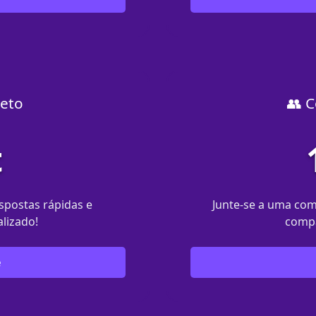
reto
👥 
t
espostas rápidas e
Junte-se a uma com
lizado!
compa
e