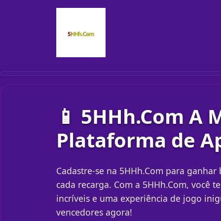
📱 5HHh.Com A 
Plataforma de A
Cadastre-se na 5HHh.Com para ganhar 
cada recarga. Com a 5HHh.Com, você t
incríveis e uma experiência de jogo inig
vencedores agora!