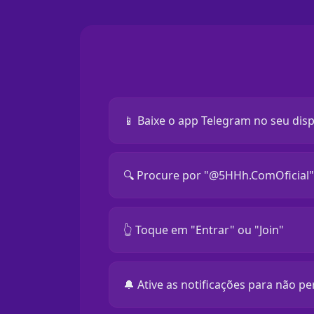
📱 Baixe o app Telegram no seu disp
🔍 Procure por "@5HHh.ComOficial"
👆 Toque em "Entrar" ou "Join"
🔔 Ative as notificações para não p