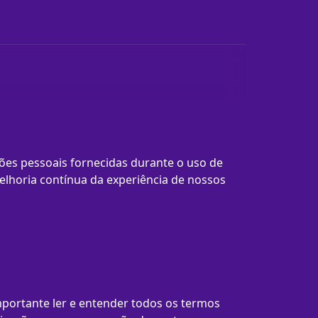
ões pessoais fornecidas durante o uso de
elhoria contínua da experiência de nossos
portante ler e entender todos os termos