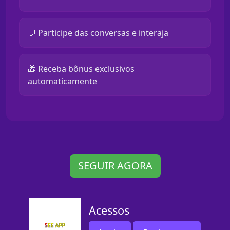
💬 Participe das conversas e interaja
🎁 Receba bônus exclusivos
automaticamente
SEGUIR AGORA
Acessos