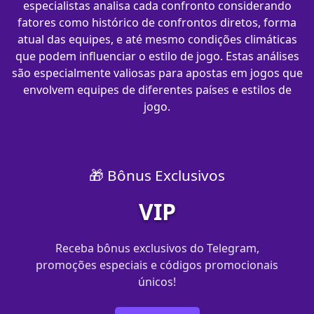
especialistas analisa cada confronto considerando
fatores como histórico de confrontos diretos, forma
atual das equipes, e até mesmo condições climáticas
que podem influenciar o estilo de jogo. Estas análises
são especialmente valiosas para apostas em jogos que
envolvem equipes de diferentes países e estilos de
jogo.
🎁 Bônus Exclusivos
VIP
Receba bônus exclusivos do Telegram,
promoções especiais e códigos promocionais
únicos!