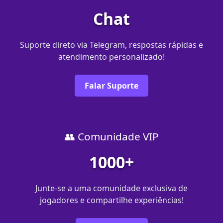
Chat
Suporte direto via Telegram, respostas rápidas e
atendimento personalizado!
Falar Suporte
👥 Comunidade VIP
1000+
Junte-se a uma comunidade exclusiva de
jogadores e compartilhe experiências!