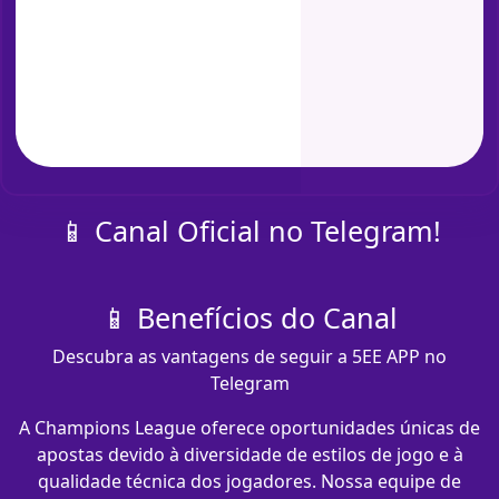
📱 Canal Oficial no Telegram!
📱 Benefícios do Canal
Descubra as vantagens de seguir a 5EE APP no
Telegram
A Champions League oferece oportunidades únicas de
apostas devido à diversidade de estilos de jogo e à
qualidade técnica dos jogadores. Nossa equipe de