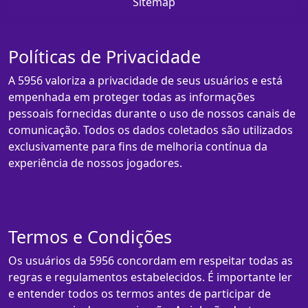
Sitemap
Políticas de Privacidade
A 5956 valoriza a privacidade de seus usuários e está
empenhada em proteger todas as informações
pessoais fornecidas durante o uso de nossos canais de
comunicação. Todos os dados coletados são utilizados
exclusivamente para fins de melhoria contínua da
experiência de nossos jogadores.
Termos e Condições
Os usuários da 5956 concordam em respeitar todas as
regras e regulamentos estabelecidos. É importante ler
e entender todos os termos antes de participar de