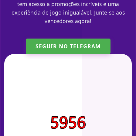
tem acesso a promoções incríveis e uma
experiência de jogo inigualável. Junte-se aos
vencedores agora!
SEGUIR NO TELEGRAM