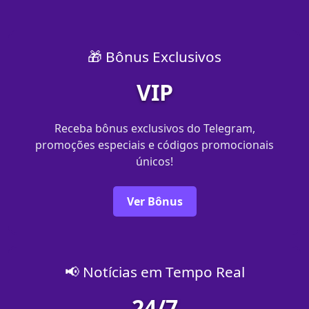
🎁 Bônus Exclusivos
VIP
Receba bônus exclusivos do Telegram,
promoções especiais e códigos promocionais
únicos!
Ver Bônus
📢 Notícias em Tempo Real
24/7