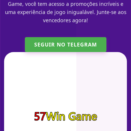
Game, você tem acesso a promoções incríveis e
uma experiência de jogo inigualável. Junte-se aos
vencedores agora!
SEGUIR NO TELEGRAM