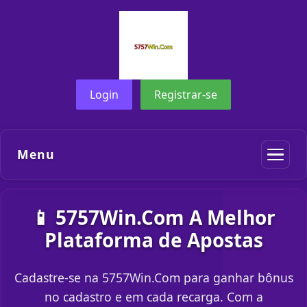
Login
Registrar-se
Menu
📱 5757Win.Com A Melhor
Plataforma de Apostas
Cadastre-se na 5757Win.Com para ganhar bônus
no cadastro e em cada recarga. Com a