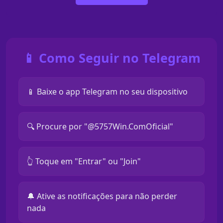
📱 Como Seguir no Telegram
📱 Baixe o app Telegram no seu dispositivo
🔍 Procure por "@5757Win.ComOficial"
👆 Toque em "Entrar" ou "Join"
🔔 Ative as notificações para não perder
nada