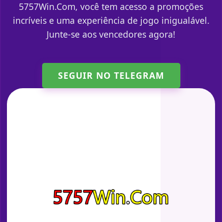
5757Win.Com, você tem acesso a promoções
incríveis e uma experiência de jogo inigualável.
Junte-se aos vencedores agora!
SEGUIR NO TELEGRAM