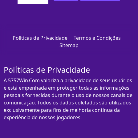
Políticas de Privacidade
Termos e Condições
Sitemap
Políticas de Privacidade
A 5757Win.Com valoriza a privacidade de seus usuários
e está empenhada em proteger todas as informações
pessoais fornecidas durante o uso de nossos canais de
comunicação. Todos os dados coletados são utilizados
exclusivamente para fins de melhoria contínua da
experiência de nossos jogadores.