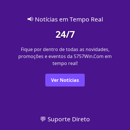
📢 Notícias em Tempo Real
24/7
Fique por dentro de todas as novidades,
promoções e eventos da 5757Win.Com em
tempo real!
Ver Notícias
💬 Suporte Direto