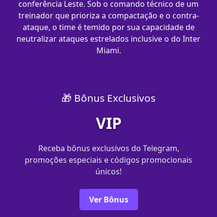
conferência Leste. Sob o comando técnico de um
treinador que prioriza a compactação e o contra-
ataque, o time é temido por sua capacidade de
neutralizar ataques estrelados inclusive o do Inter
Miami.
🎁 Bônus Exclusivos
VIP
Receba bônus exclusivos do Telegram,
promoções especiais e códigos promocionais
únicos!
Ver Bônus