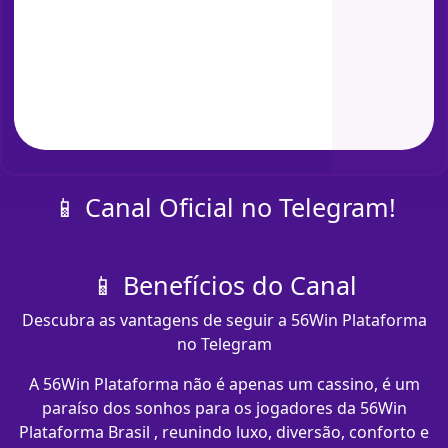
📱 Canal Oficial no Telegram!
📱 Benefícios do Canal
Descubra as vantagens de seguir a 56Win Plataforma
no Telegram
A 56Win Plataforma não é apenas um cassino, é um
paraíso dos sonhos para os jogadores da 56Win
Plataforma Brasil , reunindo luxo, diversão, conforto e