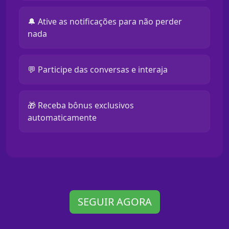
🔔 Ative as notificações para não perder
nada
💬 Participe das conversas e interaja
🎁 Receba bônus exclusivos
automaticamente
SEGUIR AGORA