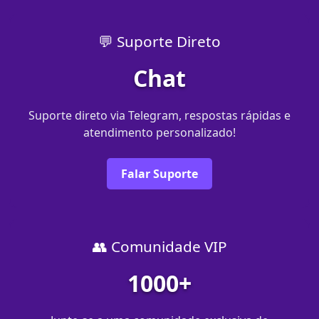
💬 Suporte Direto
Chat
Suporte direto via Telegram, respostas rápidas e
atendimento personalizado!
Falar Suporte
👥 Comunidade VIP
1000+