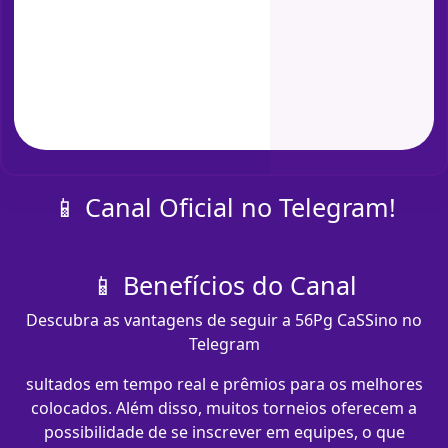
📱 Canal Oficial no Telegram!
📱 Benefícios do Canal
Descubra as vantagens de seguir a 56Pg CaSSino no
Telegram
sultados em tempo real e prêmios para os melhores
colocados. Além disso, muitos torneios oferecem a
possibilidade de se inscrever em equipes, o que