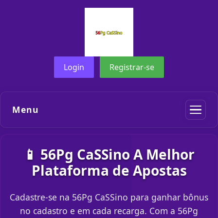
Login
Registrar-se
Menu
📱 56Pg CaSSino A Melhor
Plataforma de Apostas
Cadastre-se na 56Pg CaSSino para ganhar bônus
no cadastro e em cada recarga. Com a 56Pg