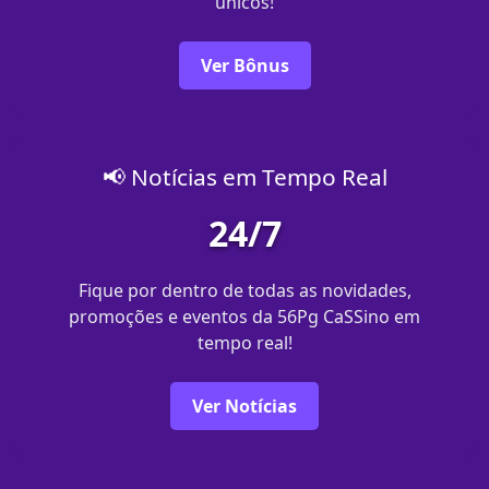
únicos!
Ver Bônus
📢 Notícias em Tempo Real
24/7
Fique por dentro de todas as novidades,
promoções e eventos da 56Pg CaSSino em
tempo real!
Ver Notícias