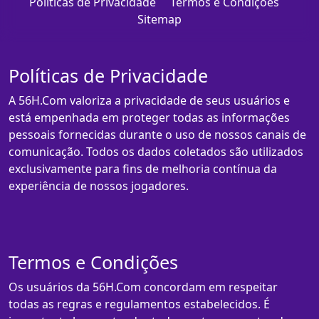
Políticas de Privacidade
Termos e Condições
Sitemap
Políticas de Privacidade
A 56H.Com valoriza a privacidade de seus usuários e
está empenhada em proteger todas as informações
pessoais fornecidas durante o uso de nossos canais de
comunicação. Todos os dados coletados são utilizados
exclusivamente para fins de melhoria contínua da
experiência de nossos jogadores.
Termos e Condições
Os usuários da 56H.Com concordam em respeitar
todas as regras e regulamentos estabelecidos. É