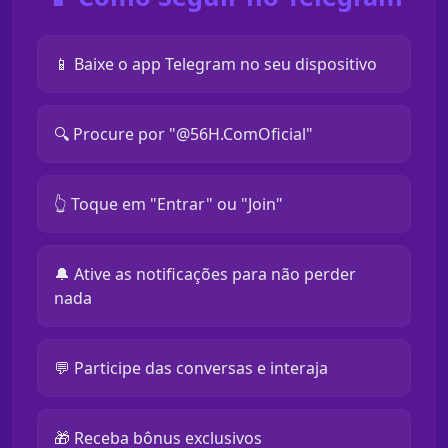
📱 Baixe o app Telegram no seu dispositivo
🔍 Procure por "@56H.ComOficial"
👆 Toque em "Entrar" ou "Join"
🔔 Ative as notificações para não perder
nada
💬 Participe das conversas e interaja
🎁 Receba bônus exclusivos