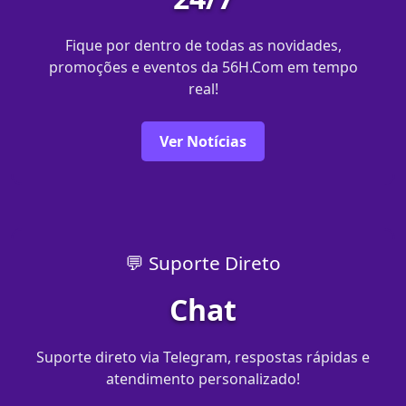
Fique por dentro de todas as novidades,
promoções e eventos da 56H.Com em tempo
real!
Ver Notícias
💬 Suporte Direto
Chat
Suporte direto via Telegram, respostas rápidas e
atendimento personalizado!