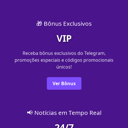
🎁 Bônus Exclusivos
VIP
Receba bônus exclusivos do Telegram,
promoções especiais e códigos promocionais
únicos!
Ver Bônus
📢 Notícias em Tempo Real
24/7