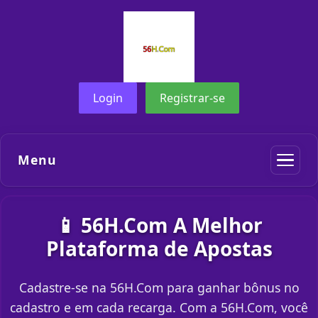
Login
Registrar-se
Menu
📱 56H.Com A Melhor
Plataforma de Apostas
Cadastre-se na 56H.Com para ganhar bônus no
cadastro e em cada recarga. Com a 56H.Com, você