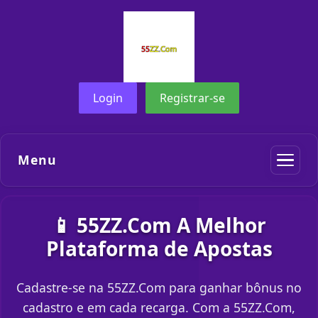
Login
Registrar-se
Menu
📱 55ZZ.Com A Melhor
Plataforma de Apostas
Cadastre-se na 55ZZ.Com para ganhar bônus no
cadastro e em cada recarga. Com a 55ZZ.Com,