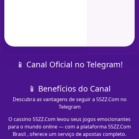
📱 Canal Oficial no Telegram!
📱 Benefícios do Canal
Descubra as vantagens de seguir a 55ZZ.Com no
Telegram
O cassino 55ZZ.Com levou seus jogos emocionantes
para o mundo online — com a plataforma 55ZZ.Com
Brasil , oferece um serviço de apostas completo.