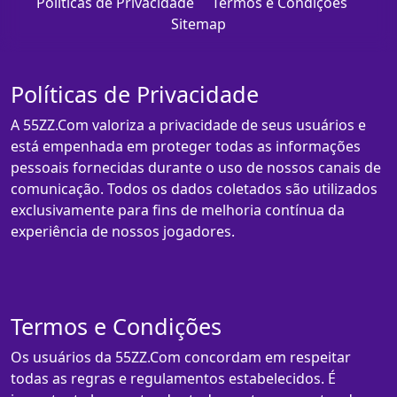
Políticas de Privacidade
Termos e Condições
Sitemap
Políticas de Privacidade
A 55ZZ.Com valoriza a privacidade de seus usuários e
está empenhada em proteger todas as informações
pessoais fornecidas durante o uso de nossos canais de
comunicação. Todos os dados coletados são utilizados
exclusivamente para fins de melhoria contínua da
experiência de nossos jogadores.
Termos e Condições
Os usuários da 55ZZ.Com concordam em respeitar
todas as regras e regulamentos estabelecidos. É