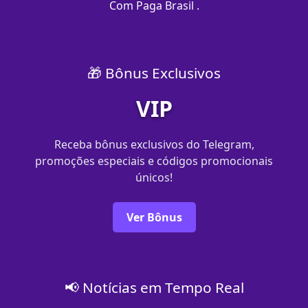
Com Paga Brasil .
🎁 Bônus Exclusivos
VIP
Receba bônus exclusivos do Telegram,
promoções especiais e códigos promocionais
únicos!
Ver Bônus
📢 Notícias em Tempo Real