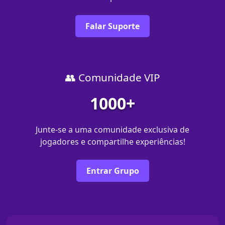
Falar Suporte
👥 Comunidade VIP
1000+
Junte-se a uma comunidade exclusiva de
jogadores e compartilhe experiências!
Entrar Grupo