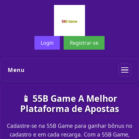
Login
Registrar-se
Menu
📱 55B Game A Melhor
Plataforma de Apostas
Cadastre-se na 55B Game para ganhar bônus no
cadastro e em cada recarga. Com a 55B Game,