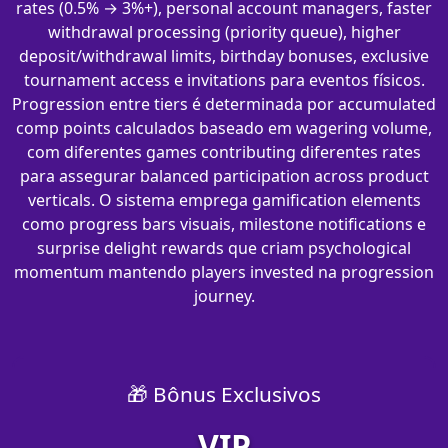
rates (0.5% → 3%+), personal account managers, faster
withdrawal processing (priority queue), higher
deposit/withdrawal limits, birthday bonuses, exclusive
tournament access e invitations para eventos físicos.
Progression entre tiers é determinada por accumulated
comp points calculados baseado em wagering volume,
com diferentes games contributing diferentes rates
para assegurar balanced participation across product
verticals. O sistema emprega gamification elements
como progress bars visuais, milestone notifications e
surprise delight rewards que criam psychological
momentum mantendo players invested na progression
journey.
🎁 Bônus Exclusivos
VIP