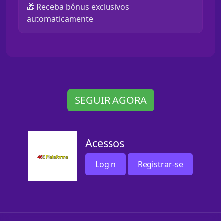
🎁 Receba bônus exclusivos
automaticamente
SEGUIR AGORA
Acessos
Login
Registrar-se