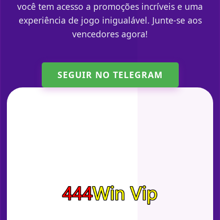
você tem acesso a promoções incríveis e uma
experiência de jogo inigualável. Junte-se aos
vencedores agora!
SEGUIR NO TELEGRAM