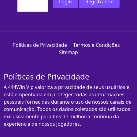
Login
Registrar-se
Políticas de Privacidade
Termos e Condições
Sitemap
Políticas de Privacidade
A 444Win Vip valoriza a privacidade de seus usuários e
está empenhada em proteger todas as informações
pessoais fornecidas durante o uso de nossos canais de
comunicação. Todos os dados coletados são utilizados
exclusivamente para fins de melhoria contínua da
experiência de nossos jogadores.