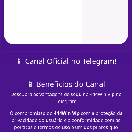
📱 Canal Oficial no Telegram!
📱 Benefícios do Canal
Descubra as vantagens de seguir a 444Win Vip no
Telegram
O compromisso do
444Win Vip
com a proteção da
privacidade do usuário e a conformidade com as
políticas e termos de uso é um dos pilares que