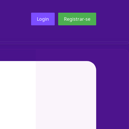
Login
Registrar-se