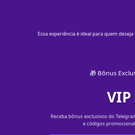
Essa experiência é ideal para quem dese
🎁 Bônus Exclu
VIP
Receba bônus exclusivos do Telegra
e códigos promocionai