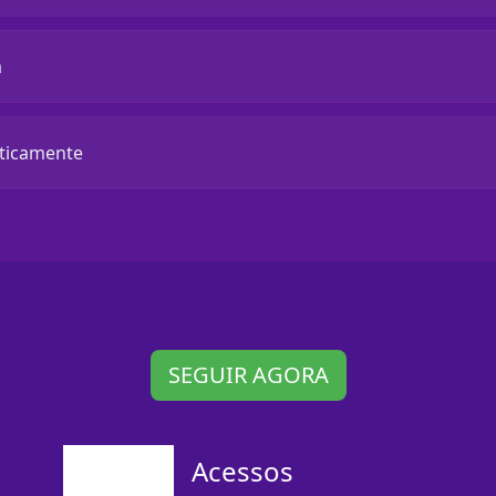
a
aticamente
SEGUIR AGORA
Acessos