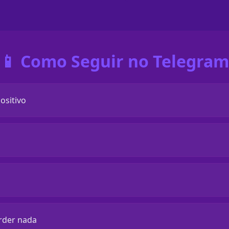
📱 Como Seguir no Telegram
ositivo
erder nada