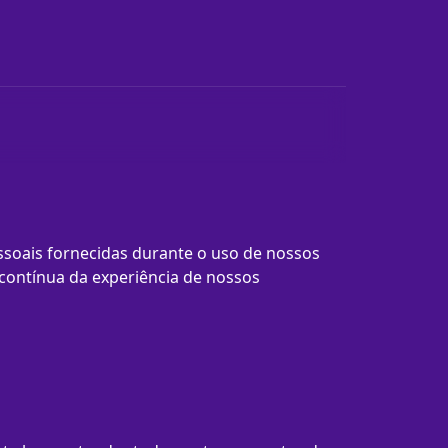
ssoais fornecidas durante o uso de nossos
 contínua da experiência de nossos