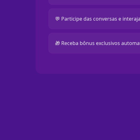
💬 Participe das conversas e interaj
🎁 Receba bônus exclusivos autom