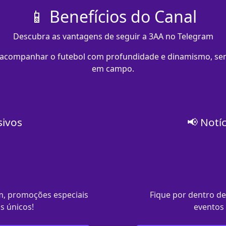
📱 Benefícios do Canal
Descubra as vantagens de seguir a 3AA no Telegram
ja acompanhar o futebol com profundidade e dinamismo, s
em campo.
sivos
📢 Notí
m, promoções especiais
Fique por dentro d
s únicos!
eventos