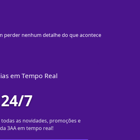
em perder nenhum detalhe do que acontece
cias em Tempo Real
24/7
e todas as novidades, promoções e
 da 3AA em tempo real!