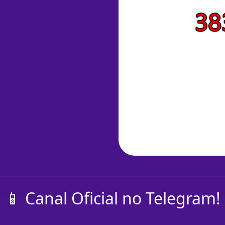
📱 Canal Oficial no Telegram!