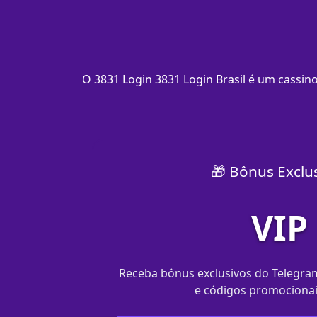
O 3831 Login 3831 Login Brasil é um cassino
🎁 Bônus Exclu
VIP
Receba bônus exclusivos do Telegra
e códigos promocionai