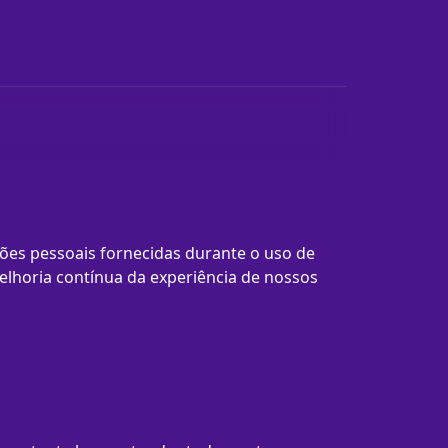
ões pessoais fornecidas durante o uso de
elhoria contínua da experiência de nossos