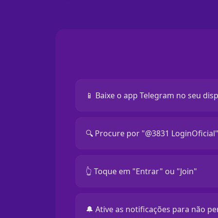
📱 Baixe o app Telegram no seu disp
🔍 Procure por "@3831 LoginOficial
👆 Toque em "Entrar" ou "Join"
🔔 Ative as notificações para não p